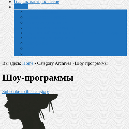
График мастер-классов
Услуги
Шоу-программы
Праздничные услуги
Выездная дегустация
Корпоративные подарки
Подарочный сертификат. Впечатление в подарок
Организация праздников
Портфолио
Блог
О нас
Вы здесь:
Home
› Category Archives ›
Шоу-программы
Шоу-программы
Subscribe to this category