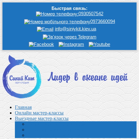
Быстрая связь:
0930507542
0973660094
info@siniykit.kiev.ua
Главная
Онлайн мастер-классы
Выездные мастер-классы
Кулинарные мастер классы
Творческие мастер-классы
Корпоративные мастер-классы