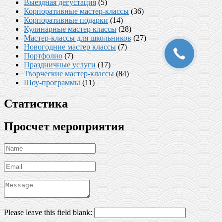
Выездная дегустация
(5)
Корпоративные мастер-классы
(36)
Корпоративные подарки
(14)
Кулинарные мастер классы
(28)
Мастер-классы для школьников
(27)
Новогодние мастер классы
(7)
Портфолио
(7)
Праздничные услуги
(17)
Творческие мастер-классы
(84)
Шоу-программы
(11)
Статистика
Просчет мероприятия
Please leave this field blank: