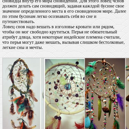
сновидца внутр его мира сновидений. Для этого ловец чснов
должен делать сам сновидящий, задавая кажлдой бусине свое
значение определенного места в его сновиденном мире. Далее
по этим бусинам легко осознавать себя во сне и
путешествовать.
Ловец снов надо вешать в изголовье кровати или рядом,
чтобы он мог свободно крутиться. Перья не обязательный
атрибут длвца, хотя некоторые индейские племена считали,
что перья могут даже мешать, вызывая слишком бестолковые,
легкие сны и мечты.