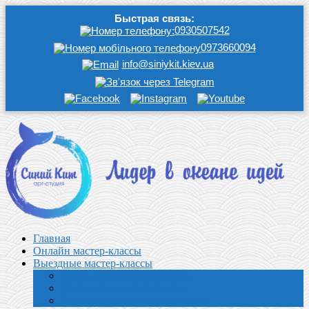
Быстрая связь:
0930507542
0973660094
info@siniykit.kiev.ua
Главная
Онлайн мастер-классы
Выездные мастер-классы
Кулинарные мастер классы
Творческие мастер-классы
Корпоративные мастер-классы