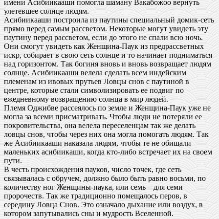
имени Асибиикааши помогла шаману Вакабожоо вернуть
улетевшее солнце людям.
Асибиикааши построила из паутины специальный домик-сеть
прямо перед самым рассветом. Некоторые могут увидеть эту
паутину перед рассветом, если до этого не спали всю ночь.
Они смогут увидеть как Женщина-Паук из предрассветных
искр, собирает в свою сеть солнце и то начинает подниматься
над горизонтом. Так богиня вновь и вновь возвращает людям
солнце. Асибиикааши велела сделать всем индейским
племенам из ивовых прутьев Ловцы снов с паутиной в
центре, которые стали символизировать ее подвиг по
ежедневному возвращению солнца в мир людей.
Племя Оджибве рассеялось по земле и Женщина-Паук уже не
могла за всеми присматривать. Чтобы люди не потеряли ее
покровительства, она велела переселенцам так же делать
ловцы снов, чтобы через них она могла помогать людям. Так
же Асибиикааши наказала людям, чтобы те не обищали
маленьких асибиикаши, когда кто-либо встречает их на своем
пути.
В честь происхождения пауков, число точек, где сеть
связывалась с обручем, должно было быть равно восьми, по
количеству ног Женщины-паука, или семь – для семи
пророчеств. Так же традиционно помещалось перов, в
середину Ловца Снов. Это означало дыхание или воздух, в
котором запутывались сны и мудрость Вселенной.