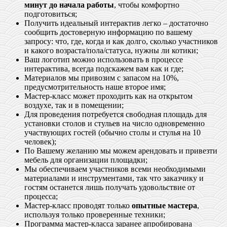
минут до начала работы
, чтобы комфортно
подготовиться;
Получить идеальный интерактив легко – достаточно
сообщить достоверную информацию по вашему
запросу: что, где, когда и как долго, сколько участников
и какого возраста/пола/статуса, нужны ли котики;
Ваш логотип можно использовать в процессе
интерактива, всегда подскажем вам как и где;
Материалов мы привозим с запасом на 10%,
предусмотрительность наше второе имя;
Мастер-класс может проходить как на открытом
воздухе, так и в помещении;
Для проведения потребуется свободная площадь для
установки столов и стульев на число одновременно
участвующих гостей (обычно столы и стулья на 10
человек);
По Вашему желанию мы можем арендовать и привезти
мебель для организации площадки;
Мы обеспечиваем участников всеми необходимыми
материалами и инструментами, так что заказчику и
гостям останется лишь получать удовольствие от
процесса;
Мастер-класс проводят только
опытные мастера
,
используя только проверенные техники;
Программа мастер-класса заранее апробирована