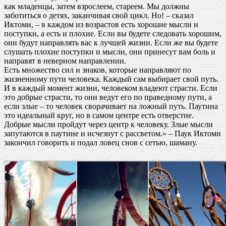
как младенцы, затем взрослеем, стареем. Мы должны
заботиться о детях, заканчивая свой цикл. Но! – сказал
Иктоми, – в каждом из возрастов есть хорошие мысли и
поступки, а есть и плохие. Если вы будете следовать хорошим,
они будут направлять вас к лучшей жизни. Если же вы будете
слушать плохие поступки и мысли, они принесут вам боль и
направят в неверном направлении.
Есть множество сил и знаков, которые направляют по
жизненному пути человека. Каждый сам выбирает свой путь.
И в каждый момент жизни, человеком владеют страсти. Если
это добрые страсти, то они ведут его по праведному пути, а
если злые – то человек сворачивает на ложный путь. Паутина
это идеальный круг, но в самом центре есть отверстие.
Добрые мысли пройдут через центр к человеку. Злые мысли
запутаются в паутине и исчезнут с рассветом.» – Паук Иктоми
закончил говорить и подал ловец снов с сетью, шаману.