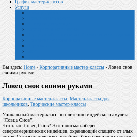
График мастер-классов
Услуги
Шоу-программы
Праздничные услуги
Выездная дегустация
Корпоративные подарки
Подарочный сертификат. Впечатление в подарок
Организация праздников
Портфолио
Блог
О нас
Вы здесь:
Home
›
Корпоративные мастер-классы
›
Ловец снов
своими руками
Ловец снов своими руками
Корпоративные мастер-классы
,
Мастер-классы для
школьников
,
Творческие мастер-классы
Уникальный мастер-класс по плетению индейского амулета
“Ловца Снов”!
Что такое Ловец Снов? Это талисман-оберег
североамериканских индейцев, охраняющий спящего от злых
духов. Согласно поверьям индейцев, боги научили их плести