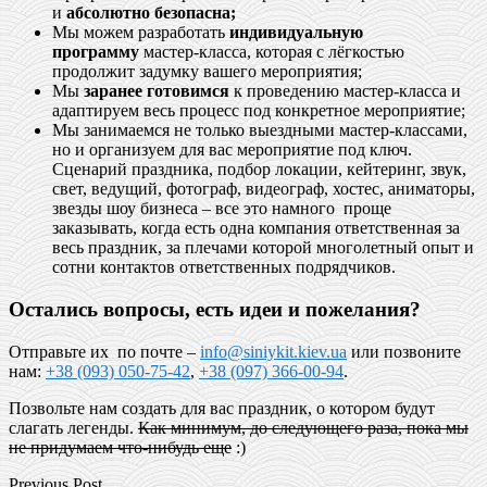
и
абсолютно безопасна;
Мы можем разработать
индивидуальную
программу
мастер-класса, которая с лёгкостью
продолжит задумку вашего мероприятия;
Мы
заранее готовимся
к проведению мастер-класса и
адаптируем весь процесс под конкретное мероприятие;
Мы занимаемся не только выездными мастер-классами,
но и организуем для вас мероприятие под ключ.
Сценарий праздника, подбор локации, кейтеринг, звук,
свет, ведущий, фотограф, видеограф, хостес, аниматоры,
звезды шоу бизнеса – все это намного проще
заказывать, когда есть одна компания ответственная за
весь праздник, за плечами которой многолетный опыт и
сотни контактов ответственных подрядчиков.
Остались вопросы, есть идеи и пожелания?
Отправьте их по почте –
info@siniykit.kiev.ua
или позвоните
нам:
+38 (093) 050-75-42
,
+38 (097) 366-00-94
.
Позвольте нам создать для вас праздник, о котором будут
слагать легенды.
Как минимум, до следующего раза, пока мы
не придумаем что-нибудь еще
:)
Previous Post