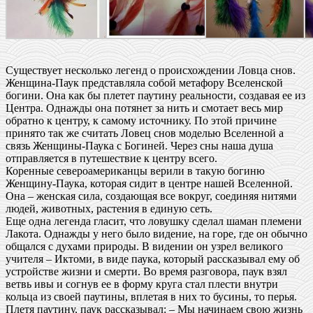
Существует несколько легенд о происхождении Ловца снов.
Женщина-Паук представляла собой метафору Вселенской
богини. Она как бы плетет паутину реальности, создавая ее из
Центра. Однажды она потянет за нить и смотает весь мир
обратно к центру, к самому источнику. По этой причине
принято так же считать Ловец снов моделью Вселенной а
связь Женщины-Паука с Богиней. Через сны наша душа
отправляется в путешествие к центру всего.
Коренные североамериканцы верили в такую богиню
Женщину-Паука, которая сидит в центре нашей Вселенной.
Она – женская сила, создающая все вокруг, соединяя нитями
людей, животных, растения в единую сеть.
Еще одна легенда гласит, что ловушку сделал шаман племени
Лакота. Однажды у него было видение, на горе, где он обычно
общался с духами природы. В видении он узрел великого
учителя – Иктоми, в виде паука, который рассказывал ему об
устройстве жизни и смерти. Во время разговора, паук взял
ветвь ивы и согнув ее в форму круга стал плести внутри
кольца из своей паутины, вплетая в них то бусины, то перья.
Плетя паутину, паук рассказывал: – Мы начинаем свою жизнь