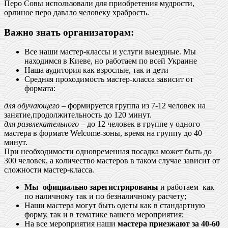
Перо Совы использовали для приобретения мудрости,
орлиное перо давало человеку храбрость.
Важно знать организаторам:
Все наши мастер-классы и услуги выездные. Мы
находимся в Киеве, но работаем по всей Украине
Наша аудитория как взрослые, так и дети
Средняя проходимость мастер-класса зависит от
формата:
для обучающего
– формируется группа из 7-12 человек на
занятие,продолжительность до 120 минут.
для развлекательного
– до 12 человек в группе у одного
мастера в формате Welcome-зоны, время на группу до 40
минут.
При необходимости одновременная посадка может быть до
300 человек, а количество мастеров в таком случае зависит от
сложности мастер-класса.
Мы официально зарегистрированы
и работаем как
по наличному так и по безналичному расчету;
Наши мастера могут быть одеты как в стандартную
форму, так и в тематике вашего мероприятия;
На все мероприятия наши
мастера приезжают за 40-60