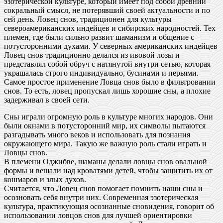
эзотерической культуре, который имеет под собой древний
сокральный смысл, не потерявший своей актуальности и по
сей день. Ловец снов, традиционен для культуры
североамериканских индейцев и сибирских народностей. Тех
племен, где были сильно развит шаманизм и общение с
потусторонними духами. У северных американских индейцев
Ловец снов традиционно делался из ивовой лозы и
представлял собой обруч с натянутой внутри сетью, которая
украшалась строго индивидуально, бусинами и перьями.
Самое простое применение Ловца снов было в фильтровании
снов. То есть, ловец пропускал лишь хорошие сны, а плохие
задерживал в своей сети.
Сны играли огромную роль в культуре многих народов. Они
были окнами в потусторонний мир, их символы пытаются
разгадывать много веков и использовать для познания
окружающего мира. Такую же важную роль стали играть и
Ловцы снов.
В племени Оджибве, шаманы делали ловцы снов овальной
формы и вешали над кроватями детей, чтобы защитить их от
кошмаров и злых духов.
Считается, что Ловец снов помогает помнить наши сны и
осозновать себя внутри них. Современная эзотерическая
культура, практикующая осознанные сновидения, говорит об
использовании ловцов снов для лучшей ориентировки