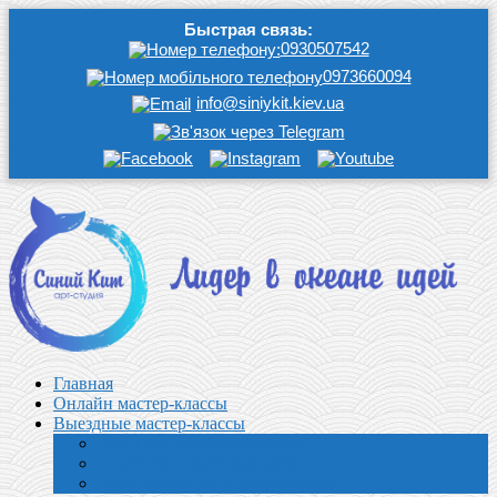
Быстрая связь:
0930507542
0973660094
info@siniykit.kiev.ua
Главная
Онлайн мастер-классы
Выездные мастер-классы
Кулинарные мастер классы
Творческие мастер-классы
Корпоративные мастер-классы