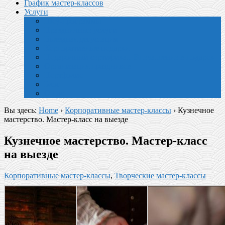
График мастер-классов
Услуги
Шоу-программы
Праздничные услуги
Выездная дегустация
Корпоративные подарки
Подарочный сертификат. Впечатление в подарок
Организация праздников
Портфолио
Блог
О нас
Вы здесь:
Home
›
Корпоративные мастер-классы
›
Кузнечное
мастерство. Мастер-класс на выезде
Кузнечное мастерство. Мастер-класс
на выезде
Корпоративные мастер-классы
,
Творческие мастер-классы