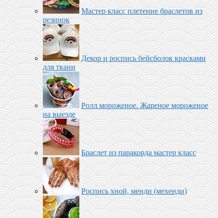
Мастер класс плетение браслетов из
резинок
Декор и роспись бейсболок красками
для ткани
Ролл мороженое‬. Жареное мороженое
на выезде
Браслет из паракорда мастер класс
Роспись хной, менди (мехенди)