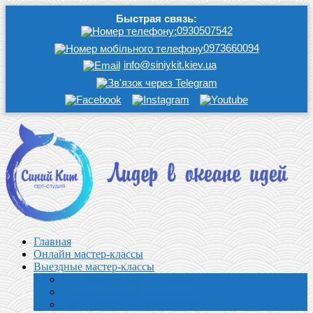
Быстрая связь:
0930507542
0973660094
info@siniykit.kiev.ua
Главная
Онлайн мастер-классы
Выездные мастер-классы
Кулинарные мастер классы
Творческие мастер-классы
Корпоративные мастер-классы