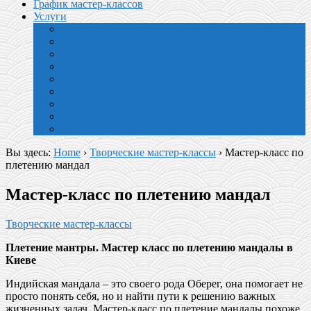
График мастер-классов
Услуги
Шоу-программы
Праздничные услуги
Выездная дегустация
Корпоративные подарки
Подарочный сертификат. Впечатление в подарок
Организация праздников
Портфолио
Блог
О нас
Вы здесь:
Home
›
Творческие мастер-классы
›
Мастер-класс по
плетению мандал
Мастер-класс по плетению мандал
Творческие мастер-классы
Плетение мантры. Мастер класс по плетению мандалы в
Киеве
Индийская мандала – это своего рода Оберег, она помогает не
просто понять себя, но и найти пути к решению важных
жизненных задач. Мастер-класс по плетение мандалы похоже