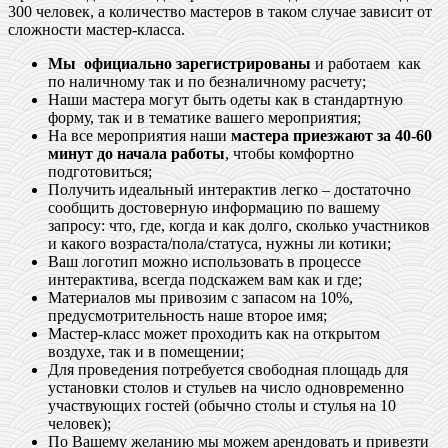
300 человек, а количество мастеров в таком случае зависит от
сложности мастер-класса.
Мы официально зарегистрированы
и работаем как
по наличному так и по безналичному расчету;
Наши мастера могут быть одеты как в стандартную
форму, так и в тематике вашего мероприятия;
На все мероприятия наши
мастера приезжают за 40-60
минут до начала работы
, чтобы комфортно
подготовиться;
Получить идеальный интерактив легко – достаточно
сообщить достоверную информацию по вашему
запросу: что, где, когда и как долго, сколько участников
и какого возраста/пола/статуса, нужны ли котики;
Ваш логотип можно использовать в процессе
интерактива, всегда подскажем вам как и где;
Материалов мы привозим с запасом на 10%,
предусмотрительность наше второе имя;
Мастер-класс может проходить как на открытом
воздухе, так и в помещении;
Для проведения потребуется свободная площадь для
установки столов и стульев на число одновременно
участвующих гостей (обычно столы и стулья на 10
человек);
По Вашему желанию мы можем арендовать и привезти