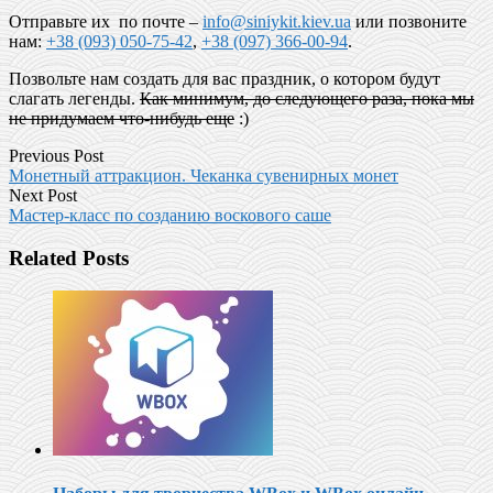
Отправьте их по почте –
info@siniykit.kiev.ua
или позвоните
нам:
+38 (093) 050-75-42
,
+38 (097) 366-00-94
.
Позвольте нам создать для вас праздник, о котором будут
слагать легенды.
Как минимум, до следующего раза, пока мы
не придумаем что-нибудь еще
:)
Previous Post
Монетный аттракцион. Чеканка сувенирных монет
Next Post
Мастер-класс по созданию воскового саше
Related Posts