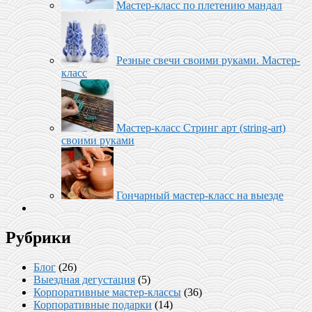
Мастер-класс по плетению мандал
Резные свечи своими руками. Мастер-
класс
Мастер-класс Стринг арт (string-art)
своими руками
Гончарный мастер-класс на выезде
Рубрики
Блог
(26)
Выездная дегустация
(5)
Корпоративные мастер-классы
(36)
Корпоративные подарки
(14)