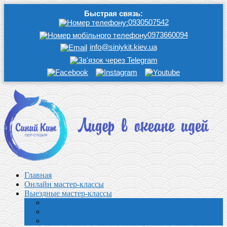
Быстрая связь:
0930507542
0973660094
info@siniykit.kiev.ua
Главная
Онлайн мастер-классы
Выездные мастер-классы
Кулинарные мастер классы
Творческие мастер-классы
Корпоративные мастер-классы