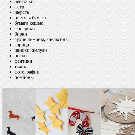
ленточки
фетр
шерсть
цветная бумага
бумага кешью
фонарики
бирки
сухие лимоны, апельсины
корица
шишки, желуди
носки
фантики
ткань
фотографии
помпоны