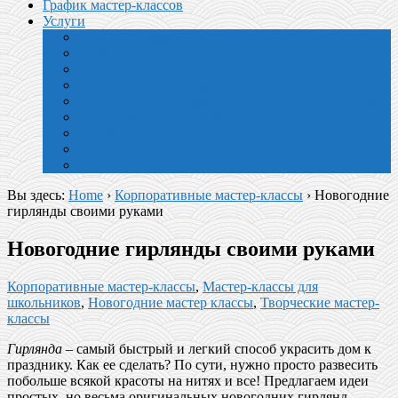
График мастер-классов
Услуги
Шоу-программы
Праздничные услуги
Выездная дегустация
Корпоративные подарки
Подарочный сертификат. Впечатление в подарок
Организация праздников
Портфолио
Блог
О нас
Вы здесь:
Home
›
Корпоративные мастер-классы
›
Новогодние
гирлянды своими руками
Новогодние гирлянды своими руками
Корпоративные мастер-классы
,
Мастер-классы для
школьников
,
Новогодние мастер классы
,
Творческие мастер-
классы
Гирлянда –
самый быстрый и легкий способ украсить дом к
празднику. Как ее сделать? По сути, нужно просто развесить
побольше всякой красоты на нитях и все! Предлагаем идеи
простых, но весьма оригинальных новогодних гирлянд,