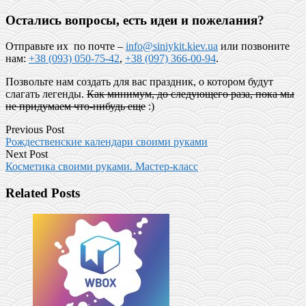
Остались вопросы, есть идеи и пожелания?
Отправьте их по почте –
info@siniykit.kiev.ua
или позвоните
нам:
+38 (093) 050-75-42
,
+38 (097) 366-00-94
.
Позвольте нам создать для вас праздник, о котором будут
слагать легенды.
Как минимум, до следующего раза, пока мы
не придумаем что-нибудь еще
:)
Previous Post
Рождественские календари своими руками
Next Post
Косметика своими руками. Мастер-класс
Related Posts