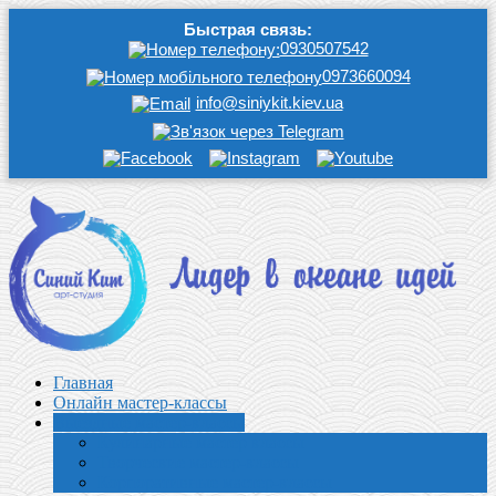
Быстрая связь:
0930507542
0973660094
info@siniykit.kiev.ua
Главная
Онлайн мастер-классы
Выездные мастер-классы
Кулинарные мастер классы
Творческие мастер-классы
Корпоративные мастер-классы