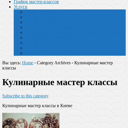
График мастер-классов
Услуги
Шоу-программы
Праздничные услуги
Выездная дегустация
Корпоративные подарки
Подарочный сертификат. Впечатление в подарок
Организация праздников
Портфолио
Блог
О нас
Вы здесь:
Home
› Category Archives ›
Кулинарные мастер
классы
Кулинарные мастер классы
Subscribe to this category
Кулинарные мастер классы в Киеве