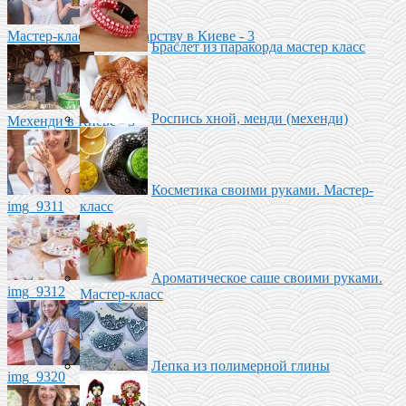
Мастер-класс по Гончарству в Киеве - 3
Браслет из паракорда мастер класс
Роспись хной, менди (мехенди)
Мехенди в Киеве - 3
Косметика своими руками. Мастер-
класс
img_9311
Ароматическое саше своими руками.
img_9312
Мастер-класс
Лепка из полимерной глины
img_9320