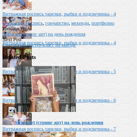
Витражная роспись тарелки, рыбки и подсвечника - 4
витражная роспись
,
гончарство
,
мехенди
,
портфолио
Previous Post
String art (стринг арт) на день рождения
Next Post
Витражная роспись тарелки, рыбки и подсвечника - 4
Гончарный мастер-класс на выезде
Related Posts
Витражная роспись тарелки, рыбки и подсвечника - 5
Витражная роспись тарелки, рыбки и подсвечника - 6
String art (стринг арт) на день рождения
Витражная роспись тарелки, рыбки и подсвечника - 7