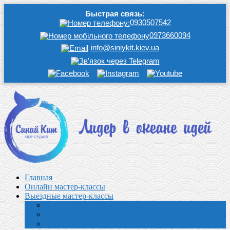
Быстрая связь:
0930507542
0973660094
info@siniykit.kiev.ua
Главная
Онлайн мастер-классы
Выездные мастер-классы
Кулинарные мастер классы
Творческие мастер-классы
Корпоративные мастер-классы