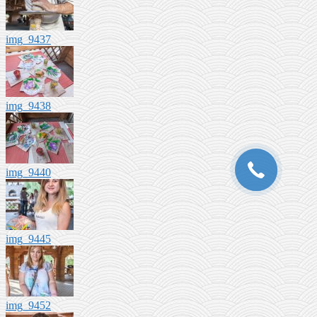
img_9437
img_9438
img_9440
img_9445
img_9452