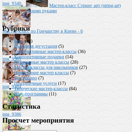
img_9340
Мастер-класс Стринг арт (string-art)
своими руками
Рубрики
Мастер-класс по Гончарству в Киеве - 6
Блог
(26)
Выездная дегустация
(5)
Корпоративные мастер-классы
(36)
Корпоративные подарки
(14)
img_9365
Кулинарные мастер классы
(28)
Мастер-классы для школьников
(27)
Новогодние мастер классы
(7)
Портфолио
(7)
Праздничные услуги
(17)
img_9384
Творческие мастер-классы
(84)
Шоу-программы
(11)
Статистика
img_9386
Просчет мероприятия