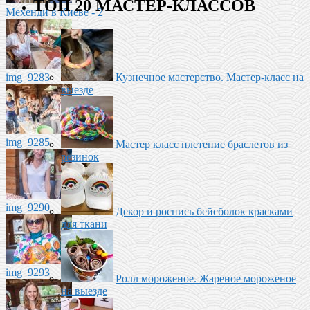
ТОП 20 МАСТЕР-КЛАССОВ
Мехенди в Киеве - 2
Кузнечное мастерство. Мастер-класс на
img_9283
выезде
img_9285
Мастер класс плетение браслетов из
резинок
img_9290
Декор и роспись бейсболок красками
для ткани
img_9293
Ролл мороженое‬. Жареное мороженое
на выезде