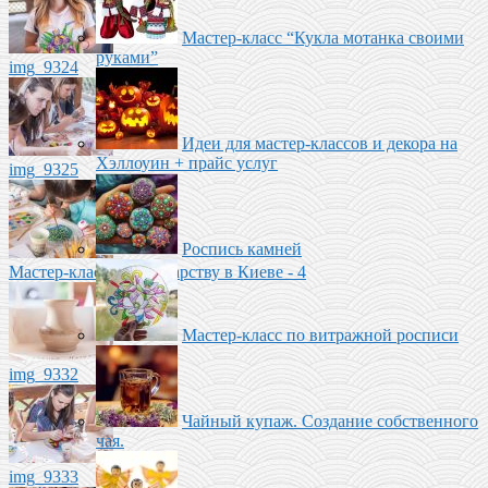
Мастер-класс “Кукла мотанка своими
руками”
img_9324
Идеи для мастер-классов и декора на
Хэллоуин + прайс услуг
img_9325
Роспись камней
Мастер-класс по Гончарству в Киеве - 4
Мастер-класс по витражной росписи
img_9332
Чайный купаж. Создание собственного
чая.
img_9333