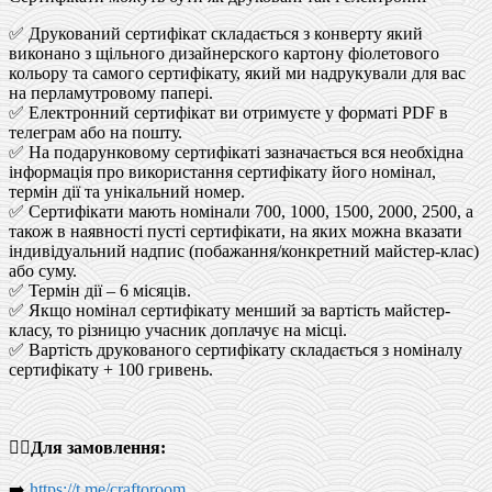
✅ Друкований сертифікат складається з конверту який
виконано з щільного дизайнерского картону фіолетового
кольору та самого сертифікату, який ми надрукували для вас
на перламутровому папері.
✅ Електронний сертифікат ви отримуєте у форматі PDF в
телеграм або на пошту.
✅ На подарунковому сертифікаті зазначається вся необхідна
інформація про використання сертифікату його номінал,
термін дії та унікальний номер.
✅ Сертифікати мають номінали 700, 1000, 1500, 2000, 2500, а
також в наявності пусті сертифікати, на яких можна вказати
індивідуальний надпис (побажання/конкретний майстер-клас)
або суму.
✅ Термін дії – 6 місяців.
✅ Якщо номінал сертифікату менший за вартість майстер-
класу, то різницю учасник доплачує на місці.
✅ Вартість друкованого сертифікату складається з номіналу
сертифікату + 100 гривень.
☝🏻
Для замовлення:
➡️
https://t.me/craftoroom