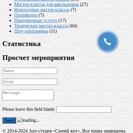
Мастер-классы для школьников
(27)
Новогодние мастер классы
(7)
Портфолио
(7)
Праздничные услуги
(17)
Творческие мастер-классы
(84)
Шоу-программы
(11)
Статистика
Просчет мероприятия
Please leave this field blank:
Send
© 2014-2024 Арт-студия «Синий кит». Все права защищены.