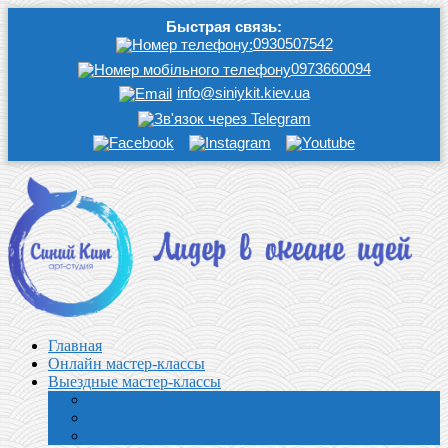
Быстрая связь:
0930507542
0973660094
info@siniykit.kiev.ua
Главная
Онлайн мастер-классы
Выездные мастер-классы
Кулинарные мастер классы
Творческие мастер-классы
Корпоративные мастер-классы