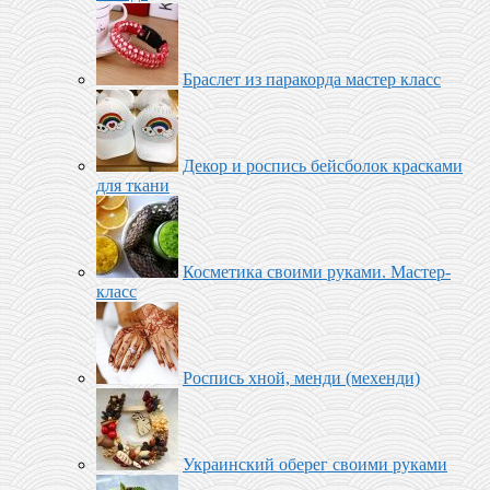
Браслет из паракорда мастер класс
Декор и роспись бейсболок красками
для ткани
Косметика своими руками. Мастер-
класс
Роспись хной, менди (мехенди)
Украинский оберег своими руками