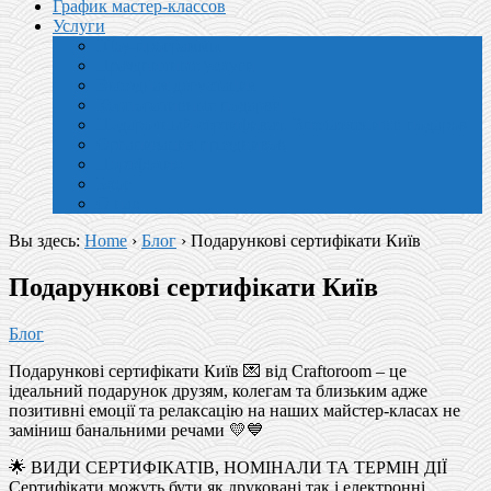
График мастер-классов
Услуги
Шоу-программы
Праздничные услуги
Выездная дегустация
Корпоративные подарки
Подарочный сертификат. Впечатление в подарок
Организация праздников
Портфолио
Блог
О нас
Вы здесь:
Home
›
Блог
›
Подарункові сертифікати Київ
Подарункові сертифікати Київ
Блог
Подарункові сертифікати Київ 💌 від Craftoroom – це
ідеальний подарунок друзям, колегам та близьким адже
позитивні емоції та релаксацію на наших майстер-класах не
заміниш банальними речами 💛💙
🌟 ВИДИ СЕРТИФІКАТІВ, НОМІНАЛИ ТА ТЕРМІН ДІЇ
Сертифікати можуть бути як друковані так і електронні